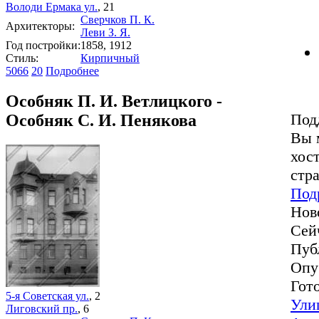
Володи Ермака ул.
, 21
Сверчков П. К.
Архитекторы:
Леви З. Я.
Год постройки:
1858, 1912
Стиль:
Кирпичный
5066
20
Подробнее
Особняк П. И. Ветлицкого -
Под
Особняк С. И. Пенякова
Вы 
хост
стр
Под
Нов
Сей
Пуб
Опу
Гот
5-я Советская ул.
, 2
Ули
Лиговский пр.
, 6