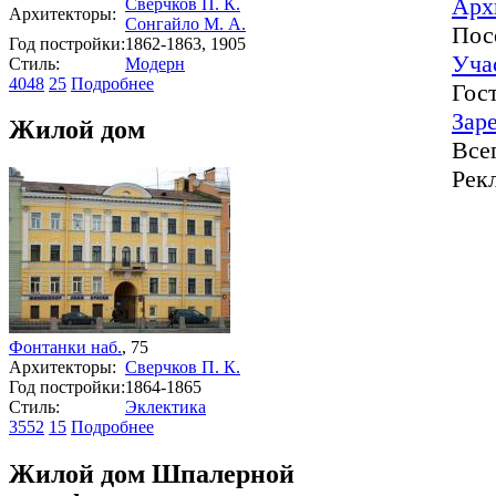
Арх
Сверчков П. К.
Архитекторы:
Сонгайло М. А.
Пос
Год постройки:
1862-1863, 1905
Уча
Стиль:
Модерн
4048
25
Подробнее
Гос
Зар
Жилой дом
Все
Рек
Фонтанки наб.
, 75
Архитекторы:
Сверчков П. К.
Год постройки:
1864-1865
Стиль:
Эклектика
3552
15
Подробнее
Жилой дом Шпалерной