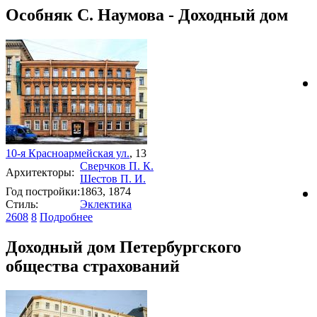
Особняк С. Наумова - Доходный дом
10-я Красноармейская ул.
, 13
Сверчков П. К.
Архитекторы:
Шестов П. И.
Год постройки:
1863, 1874
Стиль:
Эклектика
2608
8
Подробнее
Доходный дом Петербургского
общества страхований